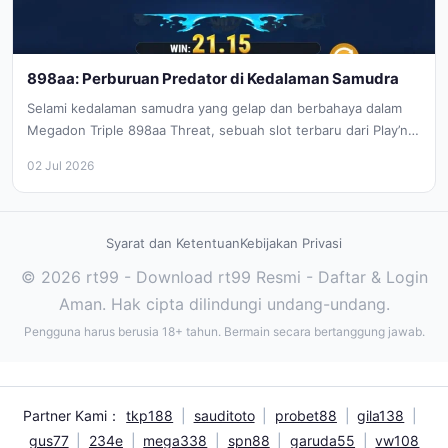
898aa: Perburuan Predator di Kedalaman Samudra
Selami kedalaman samudra yang gelap dan berbahaya dalam
Megadon Triple 898aa Threat, sebuah slot terbaru dari Play’n
GO yang dirilis...
02 Jul 2026
Syarat dan Ketentuan
Kebijakan Privasi
© 2026 rt99 - Download rt99 Resmi - Daftar & Login
Aman. Hak cipta dilindungi undang-undang.
Pengguna harus berusia 18+ tahun. Bermain secara bertanggung jawab.
Partner Kami：
tkp188
|
sauditoto
|
probet88
|
gila138
|
gus77
|
234e
|
mega338
|
spn88
|
garuda55
|
vw108