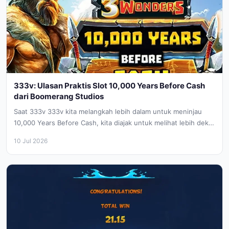
333v: Ulasan Praktis Slot 10,000 Years Before Cash
dari Boomerang Studios
Saat 333v 333v kita melangkah lebih dalam untuk meninjau
10,000 Years Before Cash, kita diajak untuk melihat lebih dekat
pada...
10 Jul 2026