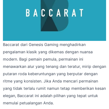
Baccarat dari Genesis Gaming menghadirkan
pengalaman klasik yang dikemas dengan nuansa
modern. Bagi pemain pemula, permainan ini
menawarkan alur yang tenang dan teratur, mirip dengan
putaran roda keberuntungan yang berputar dengan
ritme yang konsisten. Jika Anda mencari permainan
yang tidak terlalu rumit namun tetap memberikan kesan
elegan, Baccarat ini adalah pilihan yang tepat untuk
memulai petualangan Anda.