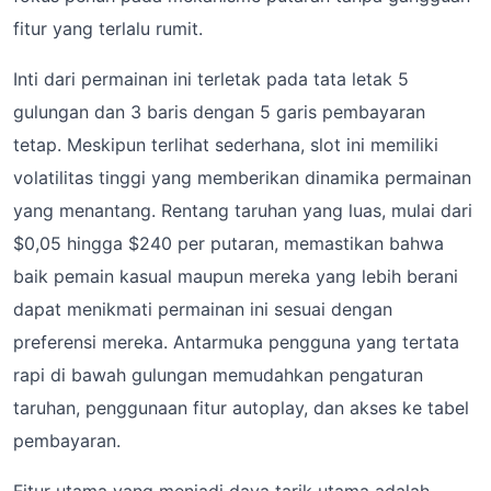
fitur yang terlalu rumit.
Inti dari permainan ini terletak pada tata letak 5
gulungan dan 3 baris dengan 5 garis pembayaran
tetap. Meskipun terlihat sederhana, slot ini memiliki
volatilitas tinggi yang memberikan dinamika permainan
yang menantang. Rentang taruhan yang luas, mulai dari
$0,05 hingga $240 per putaran, memastikan bahwa
baik pemain kasual maupun mereka yang lebih berani
dapat menikmati permainan ini sesuai dengan
preferensi mereka. Antarmuka pengguna yang tertata
rapi di bawah gulungan memudahkan pengaturan
taruhan, penggunaan fitur autoplay, dan akses ke tabel
pembayaran.