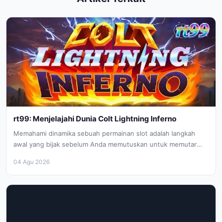
rt99: Menjelajahi Dunia Colt Lightning Inferno
Memahami dinamika sebuah permainan slot adalah langkah
awal yang bijak sebelum Anda memutuskan untuk memutar
gulungan secara virtual. Colt Lightning...
04 Agu 2026