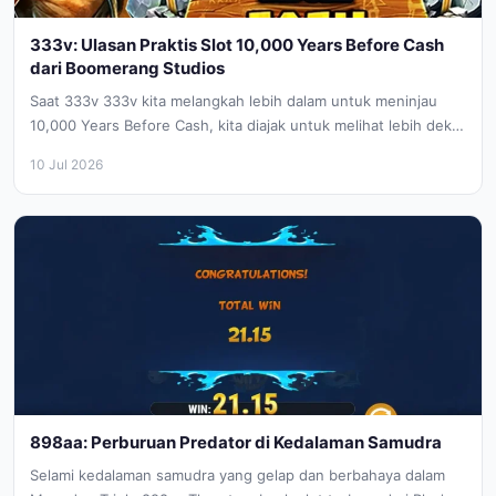
333v: Ulasan Praktis Slot 10,000 Years Before Cash
dari Boomerang Studios
Saat 333v 333v kita melangkah lebih dalam untuk meninjau
10,000 Years Before Cash, kita diajak untuk melihat lebih dekat
pada...
10 Jul 2026
898aa: Perburuan Predator di Kedalaman Samudra
Selami kedalaman samudra yang gelap dan berbahaya dalam