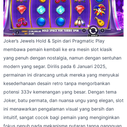
Joker’s Jewels Hold & Spin dari Pragmatic Play
membawa pemain kembali ke era mesin slot klasik
yang penuh dengan nostalgia, namun dengan sentuhan
modern yang segar. Dirilis pada 6 Januari 2025,
permainan ini dirancang untuk mereka yang menyukai
kesederhanaan desain retro tanpa mengorbankan
potensi 333v kemenangan yang besar. Dengan tema
Joker, batu permata, dan nuansa ungu yang elegan, slot
ini menawarkan pengalaman visual yang bersih dan
intuitif, sangat cocok bagi pemain yang menginginkan
fokus penuh pada mekanisme putaran tanpa gangguan