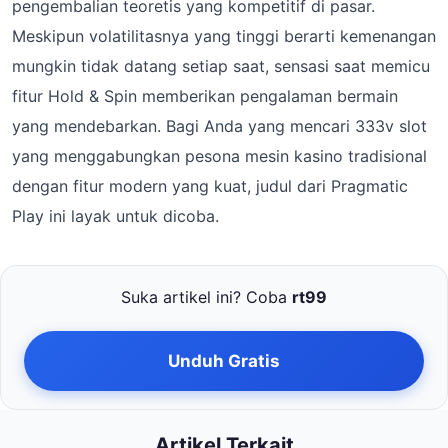
pengembalian teoretis yang kompetitif di pasar.
Meskipun volatilitasnya yang tinggi berarti kemenangan
mungkin tidak datang setiap saat, sensasi saat memicu
fitur Hold & Spin memberikan pengalaman bermain
yang mendebarkan. Bagi Anda yang mencari 333v slot
yang menggabungkan pesona mesin kasino tradisional
dengan fitur modern yang kuat, judul dari Pragmatic
Play ini layak untuk dicoba.
Suka artikel ini? Coba
rt99
Unduh Gratis
Artikel Terkait