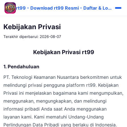
rt99 - Download rt99 Resmi - Daftar & Login Aman
Kebijakan Privasi
Terakhir diperbarui: 2026-08-07
Kebijakan Privasi rt99
1. Pendahuluan
PT. Teknologi Keamanan Nusantara berkomitmen untuk
melindungi privasi pengguna platform rt99. Kebijakan
Privasi ini menjelaskan bagaimana kami mengumpulkan,
menggunakan, mengungkapkan, dan melindungi
informasi pribadi Anda saat Anda menggunakan
layanan kami. Kami mematuhi Undang-Undang
Perlindungan Data Pribadi yang berlaku di Indonesia.