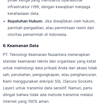
pihak ketiga yang membantu operasional
infrastruktur rt99, dengan kewajiban menjaga
kerahasiaan data.
Kepatuhan Hukum:
Jika diwajibkan oleh hukum,
perintah pengadilan, atau permintaan resmi dari
otoritas pemerintah di Indonesia.
6. Keamanan Data
PT. Teknologi Keamanan Nusantara menerapkan
standar keamanan teknis dan organisasi yang ketat
untuk melindungi data pribadi Anda dari akses tidak
sah, perubahan, pengungkapan, atau penghancuran.
Kami menggunakan enkripsi SSL (Secure Sockets
Layer) untuk transmisi data sensitif. Namun, perlu
diingat bahwa tidak ada metode transmisi melalui
internet yang 100% aman.