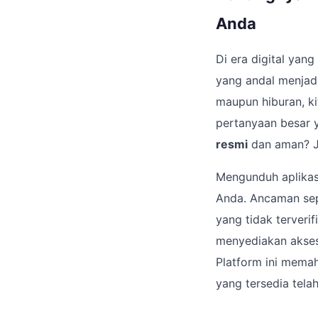
Anda
Di era digital yan
yang andal menjadi
maupun hiburan, ki
pertanyaan besar 
resmi
dan aman? J
Mengunduh aplikasi
Anda. Ancaman seper
yang tidak terverif
menyediakan akses 
Platform ini mema
yang tersedia tela