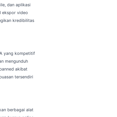
e, dan aplikasi
 ekspor video
ikan kredibilitas
A yang kompetitif
ngan mengunduh
 banned akibat
uasan tersendiri
an berbagai alat