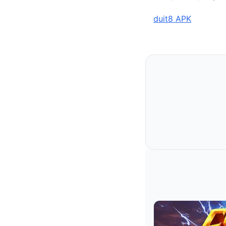
duit8 APK