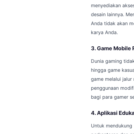
menyediakan akses 
desain lainnya. M
Anda tidak akan me
karya Anda.
3. Game Mobile 
Dunia gaming tidak
hingga game kasua
game melalui jalur
penggunaan modifik
bagi para gamer sej
4. Aplikasi Eduk
Untuk mendukung pr