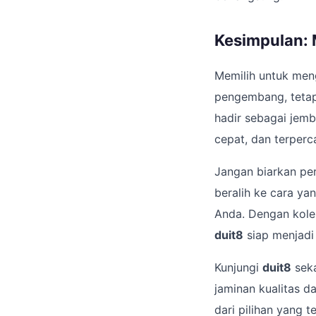
Kesimpulan: 
Memilih untuk me
pengembang, tetapi
hadir sebagai jem
cepat, dan terperc
Jangan biarkan pe
beralih ke cara y
Anda. Dengan kolek
duit8
siap menjadi 
Kunjungi
duit8
seka
jaminan kualitas d
dari pilihan yang te