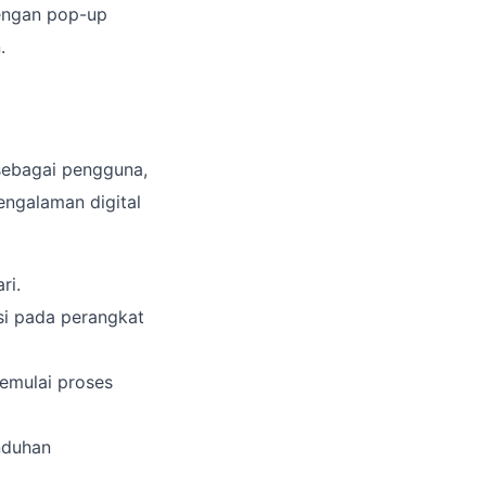
engan pop-up
.
sebagai pengguna,
engalaman digital
ri.
asi pada perangkat
emulai proses
unduhan