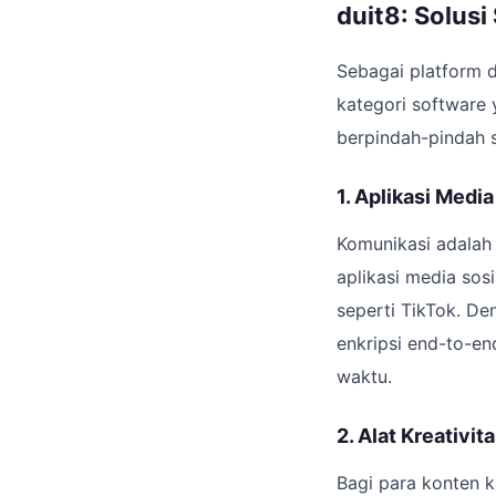
duit8: Solus
Sebagai platform 
kategori software 
berpindah-pindah s
1. Aplikasi Medi
Komunikasi adalah 
aplikasi media sos
seperti TikTok. D
enkripsi end-to-en
waktu.
2. Alat Kreativit
Bagi para konten kr