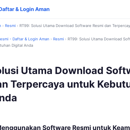
Daftar & Login Aman
n
›
Resmi
›
RT99: Solusi Utama Download Software Resmi dan Terpercay
esmi - Daftar & Login Aman
›
Resmi
›
RT99: Solusi Utama Download Sof
tuhan Digital Anda
olusi Utama Download Soft
an Terpercaya untuk Kebut
Anda
Menggunakan Software Resmi untuk Keama