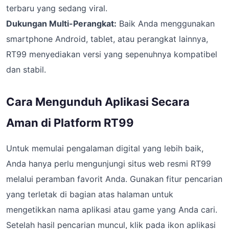
terbaru yang sedang viral.
Dukungan Multi-Perangkat:
Baik Anda menggunakan
smartphone Android, tablet, atau perangkat lainnya,
RT99 menyediakan versi yang sepenuhnya kompatibel
dan stabil.
Cara Mengunduh Aplikasi Secara
Aman di Platform RT99
Untuk memulai pengalaman digital yang lebih baik,
Anda hanya perlu mengunjungi situs web resmi RT99
melalui peramban favorit Anda. Gunakan fitur pencarian
yang terletak di bagian atas halaman untuk
mengetikkan nama aplikasi atau game yang Anda cari.
Setelah hasil pencarian muncul, klik pada ikon aplikasi