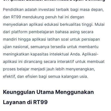
Pendidikan adalah investasi terbaik bagi masa depan,
dan RT99 mendukung penuh hal ini dengan
menyediakan aplikasi edukasi berkualitas tinggi. Mulai
dari platform pembelajaran bahasa asing secara
mandiri hingga aplikasi latihan soal untuk persiapan
ujian nasional, semuanya tersedia untuk membantu
meningkatkan kapasitas intelektual Anda. Aplikasi-
aplikasi ini dirancang secara interaktif untuk membuat
proses belajar menjadi jauh lebih menyenangkan,
efektif, dan efisien bagi semua kalangan usia.
Keunggulan Utama Menggunakan
Layanan di RT99