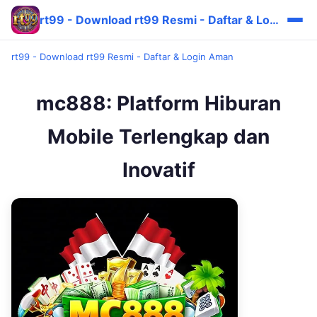
rt99 - Download rt99 Resmi - Daftar & Login Aman
rt99 - Download rt99 Resmi - Daftar & Login Aman
mc888: Platform Hiburan
Mobile Terlengkap dan
Inovatif