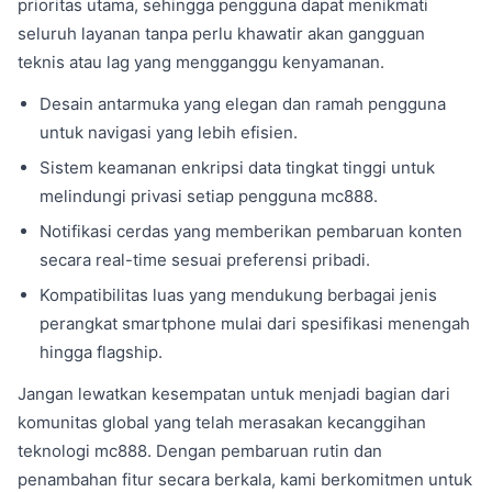
prioritas utama, sehingga pengguna dapat menikmati
seluruh layanan tanpa perlu khawatir akan gangguan
teknis atau lag yang mengganggu kenyamanan.
Desain antarmuka yang elegan dan ramah pengguna
untuk navigasi yang lebih efisien.
Sistem keamanan enkripsi data tingkat tinggi untuk
melindungi privasi setiap pengguna mc888.
Notifikasi cerdas yang memberikan pembaruan konten
secara real-time sesuai preferensi pribadi.
Kompatibilitas luas yang mendukung berbagai jenis
perangkat smartphone mulai dari spesifikasi menengah
hingga flagship.
Jangan lewatkan kesempatan untuk menjadi bagian dari
komunitas global yang telah merasakan kecanggihan
teknologi mc888. Dengan pembaruan rutin dan
penambahan fitur secara berkala, kami berkomitmen untuk