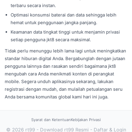
terbaru secara instan.
Optimasi konsumsi baterai dan data sehingga lebih
hemat untuk penggunaan jangka panjang.
Keamanan data tingkat tinggi untuk menjamin privasi
setiap pengguna jkt8 secara maksimal.
Tidak perlu menunggu lebih lama lagi untuk meningkatkan
standar hiburan digital Anda. Bergabunglah dengan jutaan
pengguna lainnya dan rasakan sendiri bagaimana jkt8
mengubah cara Anda menikmati konten di perangkat
mobile. Segera unduh aplikasinya sekarang, lakukan
registrasi dengan mudah, dan mulailah petualangan seru
Anda bersama komunitas global kami hari ini juga.
Syarat dan Ketentuan
Kebijakan Privasi
© 2026 rt99 - Download rt99 Resmi - Daftar & Login